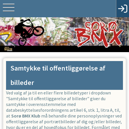
Samtykke til offentliggørelse af
billeder
Ved valg af ja til en eller flere billedetyper i dropdown
"Samtykke til offentliggørelse af billeder" giver du
samtykke i overensstemmelse med
databeskyttelsesforordningens artikel 6, stk. 1, litra A, til,
at
Sorø BMX Klub
må behandle dine personoplysninger ved
offentliggørelse af portrætbilleder af dig og/eller billeder,
hvor du er en del af hovedfokus for billedet. Formålet med