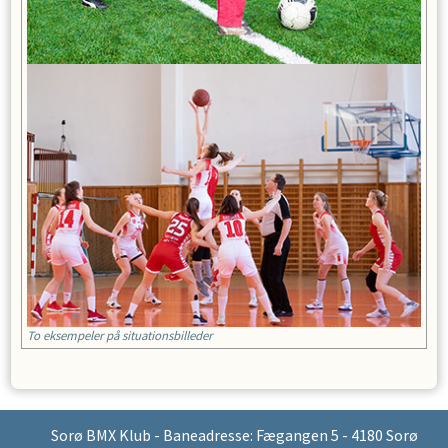
To eksempeler på situationsbilleder
Sorø BMX Klub - Baneadresse: Fægangen 5 - 4180 Sorø