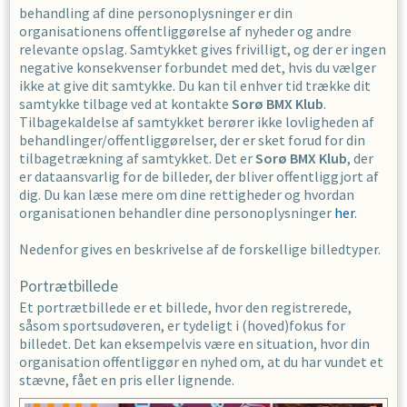
behandling af dine personoplysninger er din
organisationens offentliggørelse af nyheder og andre
relevante opslag. Samtykket gives frivilligt, og der er ingen
negative konsekvenser forbundet med det, hvis du vælger
ikke at give dit samtykke. Du kan til enhver tid trække dit
samtykke tilbage ved at kontakte
Sorø BMX Klub
.
Tilbagekaldelse af samtykket berører ikke lovligheden af
behandlinger/offentliggørelser, der er sket forud for din
tilbagetrækning af samtykket. Det er
Sorø BMX Klub
, der
er dataansvarlig for de billeder, der bliver offentliggjort af
dig. Du kan læse mere om dine rettigheder og hvordan
organisationen behandler dine personoplysninger
her
.
Nedenfor gives en beskrivelse af de forskellige billedtyper.
Portrætbillede
Et portrætbillede er et billede, hvor den registrerede,
såsom sportsudøveren, er tydeligt i (hoved)fokus for
billedet. Det kan eksempelvis være en situation, hvor din
organisation offentliggør en nyhed om, at du har vundet et
stævne, fået en pris eller lignende.