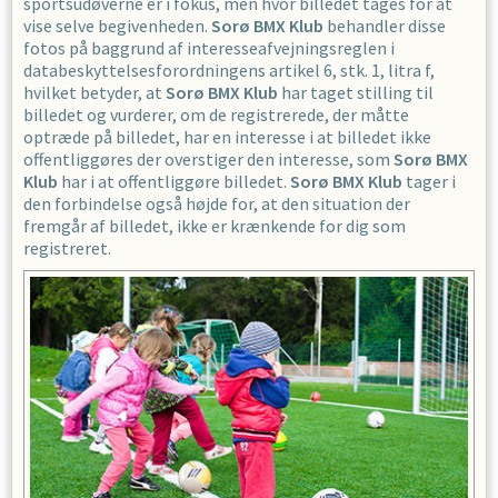
sportsudøverne er i fokus, men hvor billedet tages for at
vise selve begivenheden.
Sorø BMX Klub
behandler disse
fotos på baggrund af interesseafvejningsreglen i
databeskyttelsesforordningens artikel 6, stk. 1, litra f,
hvilket betyder, at
Sorø BMX Klub
har taget stilling til
billedet og vurderer, om de registrerede, der måtte
optræde på billedet, har en interesse i at billedet ikke
offentliggøres der overstiger den interesse, som
Sorø BMX
Klub
har i at offentliggøre billedet.
Sorø BMX Klub
tager i
den forbindelse også højde for, at den situation der
fremgår af billedet, ikke er krænkende for dig som
registreret.