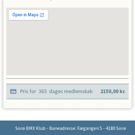
Pris for
365
dages medlemskab
2150,00
kr.
Sorø BMX Klub - Baneadresse: Fægangen 5 - 4180 Sorø