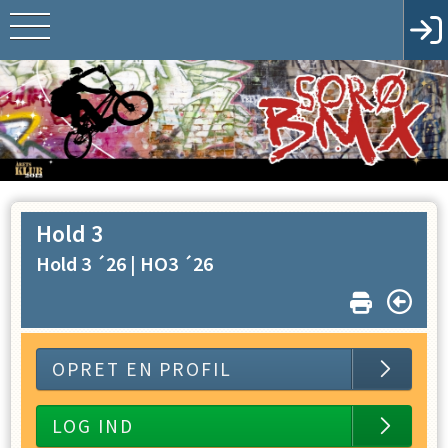
Hold 3
Hold 3 ´26 |
HO3 ´26
OPRET EN PROFIL
LOG IND